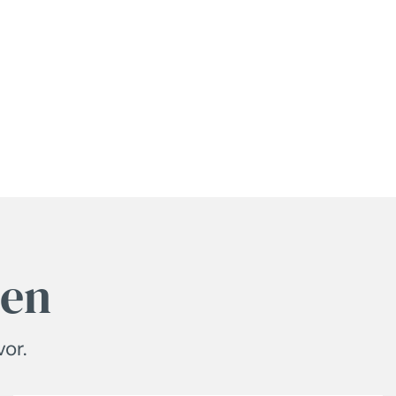
hen
or.